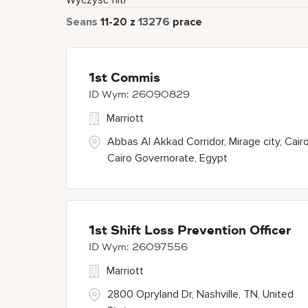
Wyczyść filtr
Seans
11
-
20
z
13276
prace
1st Commis
26090829
Marriott
Abbas Al Akkad Corridor, Mirage city, Cairo
Cairo Governorate, Egypt
1st Shift Loss Prevention Officer
26097556
Marriott
2800 Opryland Dr, Nashville, TN, United