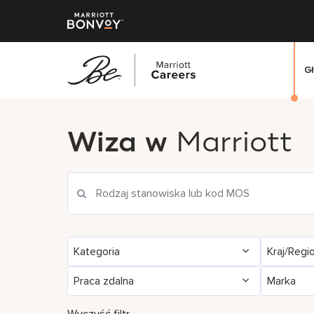
G
Przejdź
do
Wiza w
Marriott
treści
głównej
Kategoria
Kraj/Regi
Praca zdalna
Marka