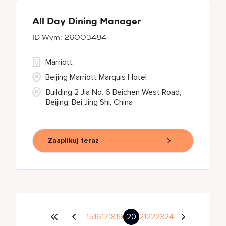
All Day Dining Manager
26003484
Marriott
Beijing Marriott Marquis Hotel
Building 2 Jia No. 6 Beichen West Road,
Beijing, Bei Jing Shi, China
Zaaplikuj teraz
15
16
17
18
19
20
21
22
23
24