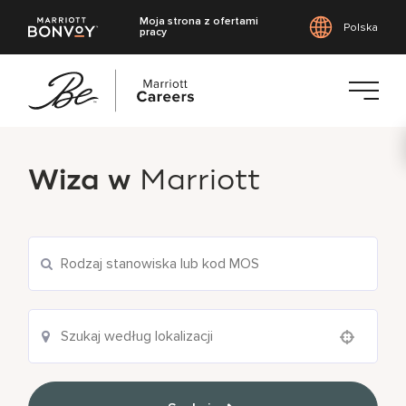
Moja strona z ofertami
Polska
pracy
Przejdź
do
Wiza w
Marriott
treści
głównej
Use your location