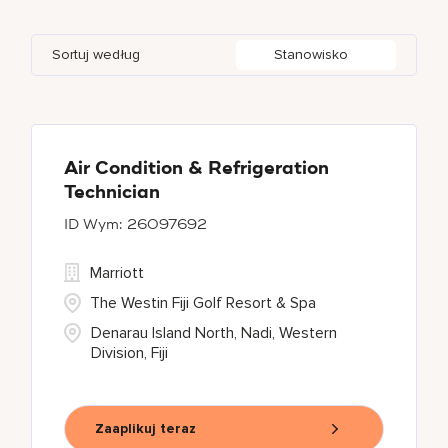
Autograph Collection
314
Agoura Hills
1
Alberta
38
Azerbaijan
17
Golf, Fitness, & Entertainment
312
Sortuj według
Stanowisko
Bulgari Hotels and Resorts
112
Agra
9
Algeria
31
Bahrain
37
citizenM
5
Ahmedabad
43
Alkapuri
7
City Express by Marriott
1
Ajman
4
Air Condition & Refrigeration
Technician
Corporate
379
26097692
Courtyard by Marriott
783
Marriott
The Westin Fiji Golf Resort & Spa
Denarau Island North, Nadi, Western
Division, Fiji
Zaaplikuj teraz