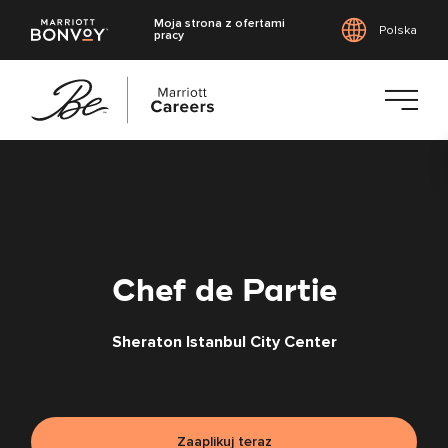
Moja strona z ofertami
Polska
pracy
Przejdź
do
treści
głównej
Chef de Partie
Sheraton Istanbul City Center
Zaaplikuj teraz