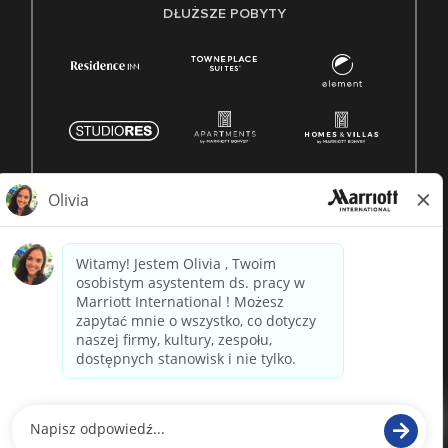
DŁUŻSZE POBYTY
© 1996 -
2026 Marriott International, Inc. Wszelkie prawa
zastrzeżone. Własność Marriott
napędzane przez
paradox.ai