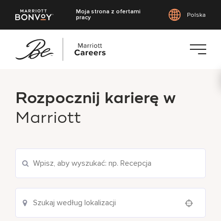
Moja strona z ofertami
Polska
pracy
Przejdź
do
Rozpocznij karierę w
treści
głównej
Marriott
Wyszukaj aktualne oferty pracy
Use your location