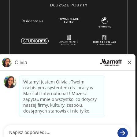
DŁUŻSZE POBYTY
© 1996 -
2026 Marriott International, Inc. Wszelkie prawa
zastrzeżone. Własność Marriott
napędzane przez
paradox.ai