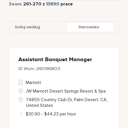
Pełny etat
12650
Seans
261
-
270
z
13890
prace
Apartments by Marriott Bonvoy
1
Adelaide
10
Albania
1
Austria
46
Global Design
7
Autograph Collection
360
Adelphi
2
Alberta
61
Azerbaijan
17
Golf, Fitness, & Entertainment
307
Sortuj według
Stanowisko
Bulgari Hotels and Resorts
114
Agoura Hills
1
Algeria
31
Bahrain
37
citizenM
6
Agra
8
Alkapuri
7
City Express by Marriott
1
Ahmedabad
44
Assistant Banquet Manager
26096803
Corporate
375
Marriott
Courtyard by Marriott
783
JW Marriott Desert Springs Resort & Spa
74855 Country Club Dr, Palm Desert, CA,
United States
$30.90 - $44.23 per hour