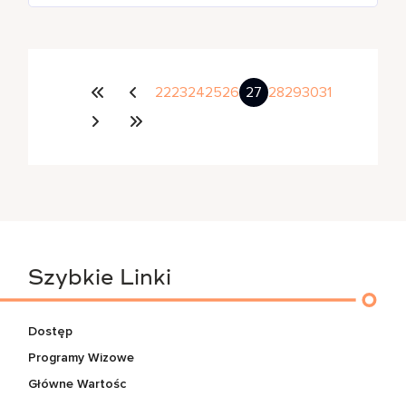
22
23
24
25
26
27
28
29
30
31
Szybkie Linki
Dostęp
Programy Wizowe
Główne Wartośc