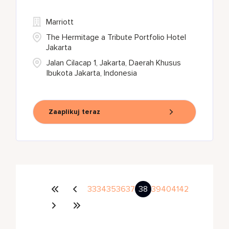
Marriott
The Hermitage a Tribute Portfolio Hotel
Jakarta
Jalan Cilacap 1, Jakarta, Daerah Khusus
Ibukota Jakarta, Indonesia
Zaaplikuj teraz
33
34
35
36
37
38
39
40
41
42