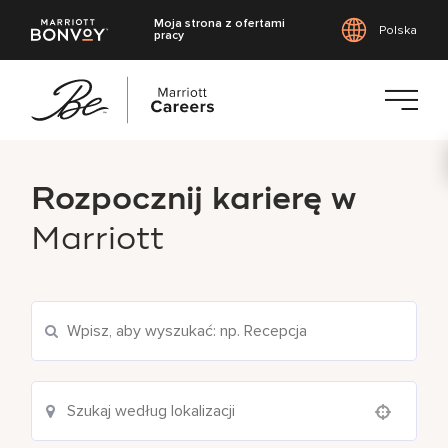
Moja strona z ofertami
Polska
pracy
Przejdź
do
Rozpocznij karierę w
treści
głównej
Marriott
Wyszukaj aktualne oferty pracy
Use your location