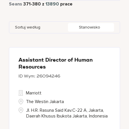
Pełny etat
12650
Seans
371
-
380
z
13890
prace
Apartments by Marriott Bonvoy
1
Adelaide
10
Albania
1
Austria
46
Global Design
7
Autograph Collection
360
Adelphi
2
Alberta
61
Azerbaijan
17
Golf, Fitness, & Entertainment
307
Sortuj według
Stanowisko
Bulgari Hotels and Resorts
114
Agoura Hills
1
Algeria
31
Bahrain
37
citizenM
6
Agra
8
Alkapuri
7
City Express by Marriott
1
Ahmedabad
44
Assistant Director of Human
Resources
Corporate
375
26094246
Courtyard By Marriott
90
Marriott
The Westin Jakarta
Jl. H.R. Rasuna Said Kav.C-22 A, Jakarta,
Daerah Khusus Ibukota Jakarta, Indonesia