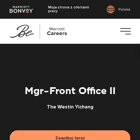
Moja strona z ofertami
Polska
pracy
Przejdź
do
treści
głównej
Mgr-Front Office II
The Westin Yichang
Zaaplikuj teraz