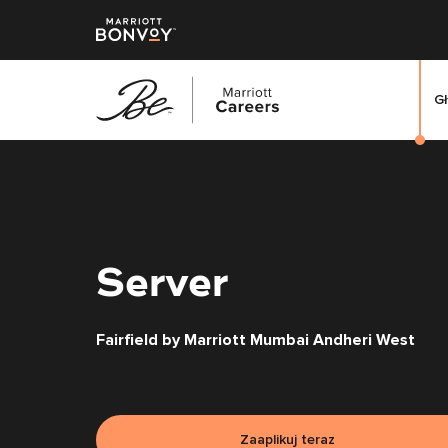
G
Przejdź
do
treści
głównej
Server
Fairfield by Marriott Mumbai Andheri West
Zaaplikuj teraz