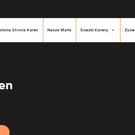
łówna Strona Karier
Nasze Marki
Ścieżki Kariery
Życie
en