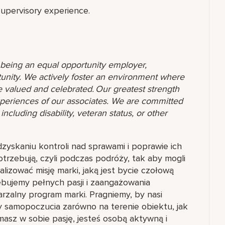
supervisory experience.
o being an equal opportunity employer,
unity. We actively foster an environment where
 valued and celebrated. Our greatest strength
 experiences of our associates. We are committed
ncluding disability, veteran status, or other
yskaniu kontroli nad sprawami i poprawie ich
trzebują, czyli podczas podróży, tak aby mogli
alizować misję marki, jaką jest bycie czołową
ebujemy pełnych pasji i zaangażowania
rzalny program marki. Pragniemy, by nasi
 samopoczucia zarówno na terenie obiektu, jak
i masz w sobie pasję, jesteś osobą aktywną i