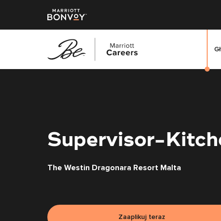
G
Przejdź
do
treści
głównej
Supervisor-Kitch
The Westin Dragonara Resort Malta
Zaaplikuj teraz