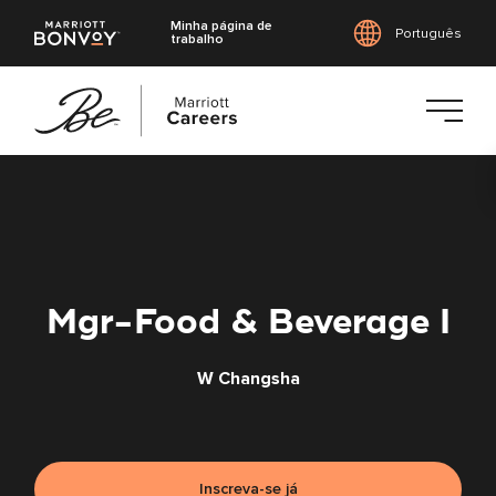
Minha página de
Português
trabalho
Saltar
para
o
conteúdo
principal
Mgr-Food & Beverage I
W Changsha
Inscreva-se já