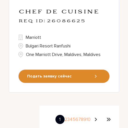
Chef de Cuisine
26086625
Marriott
Bulgari Resort Ranfushi
One Marriott Drive, Maldives, Maldives
Подать заявку сейчас
1
2
3
4
5
6
7
8
9
10