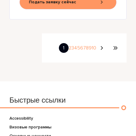
Подать заявку сейчас
1
2
3
4
5
6
7
8
9
10
Быстрые ссылки
Accessibility
Визовые программы
Основные ценности