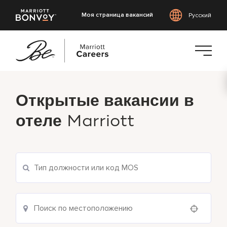
Моя страница вакансий
Русский
Перейти
к
Открытые вакансии в
основному
содержанию
отеле
Marriott
Use your location