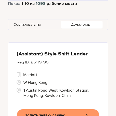
Полный рабочий день
932
Показ
1
-
10
из
1098
рабочие места
Aspen
7
Barcelona
5
Colombia
4
Health Care Services
1
Auckland
4
Berlin
7
Costa Rica
10
Housekeeping & Laundry
111
Сортировать по
Должность
Austin
78
Brazil
37
Czech Republic
8
Baku
1
California
17
Bangkok
18
(Assistant) Style Shift Leader
25119196
Marriott
W Hong Kong
1 Austin Road West, Kowloon Station,
Hong Kong, Kowloon, China
Подать заявку сейчас