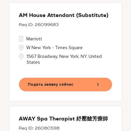
AM House Attendant (Substitute)
26099683
Marriott
W New York - Times Square
1567 Broadway, New York, NY, United
States
Подать заявку сейчас
AWAY Spa Therapist 紓壓艙芳療師
26080598