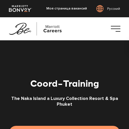
Моя страница вакансий
Русский
Перейти
к
основному
содержанию
Coord-Training
The Naka Island a Luxury Collection Resort & Spa
Phuket