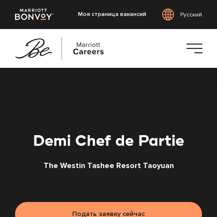
Моя страница вакансий
Русский
Перейти
к
основному
содержанию
Demi Chef de Partie
The Westin Tashee Resort Taoyuan
Подать заявку сейчас