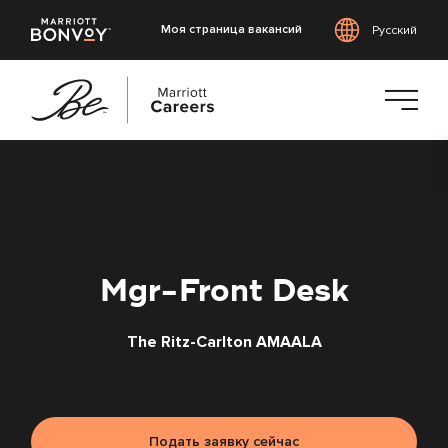
Моя страница вакансий
Русский
Перейти
к
основному
содержанию
Mgr-Front Desk
The Ritz-Carlton AMAALA
Подать заявку сейчас