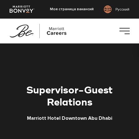
Моя страница вакансий
Русский
Перейти
к
основному
содержанию
Supervisor-Guest
Relations
Marriott Hotel Downtown Abu Dhabi