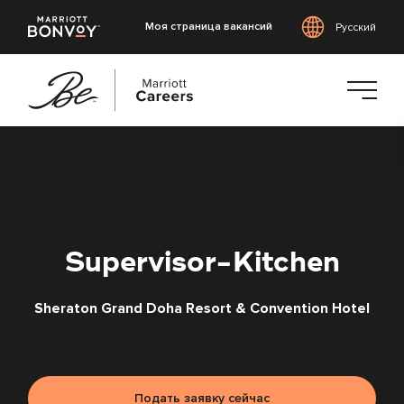
Моя страница вакансий
Русский
Перейти
к
основному
содержанию
Supervisor-Kitchen
Sheraton Grand Doha Resort & Convention Hotel
Подать заявку сейчас