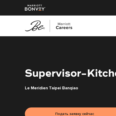
Перейти
к
основному
содержанию
Supervisor-Kitch
Le Meridien Taipei Banqiao
Подать заявку сейчас