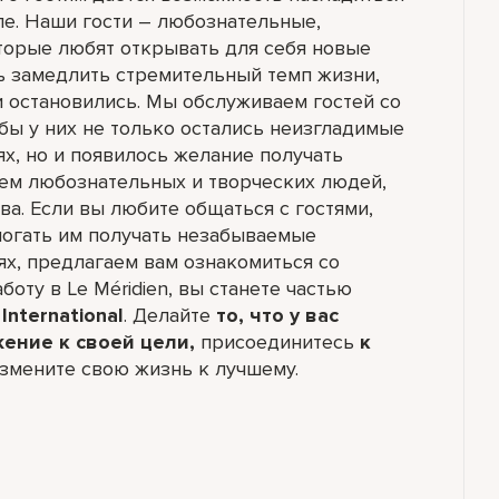
ле. Наши гости – любознательные,
торые любят открывать для себя новые
ь замедлить стремительный темп жизни,
и остановились. Мы обслуживаем гостей со
обы у них не только остались неизгладимые
ях, но и появилось желание получать
ем любознательных и творческих людей,
а. Если вы любите общаться с гостями,
могать им получать незабываемые
ях, предлагаем вам ознакомиться со
боту в Le Méridien, вы станете частью
International
. Делайте
то, что у вас
жение к своей цели,
присоединитесь
к
змените свою жизнь к лучшему.