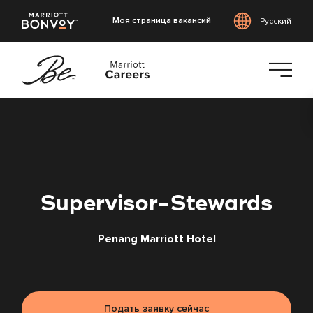
Моя страница вакансий
Русский
Перейти
к
основному
содержанию
Supervisor-Stewards
Penang Marriott Hotel
Подать заявку сейчас