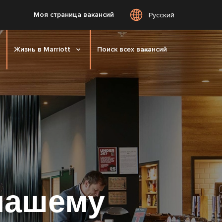
Моя страница вакансий
Русский
Жизнь в Marriott
Поиск всех вакансий
нашему