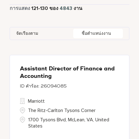
Global Design
1
เต็มเวลา
4367
การแสดง
121
-
130
ของ
4843
งาน
Four Points
280
Al Khobar
2
Anhui
3
Azerbaijan
7
Golf, Fitness, & Entertainment
144
Gaylord Hotels
268
Alajuela
3
Arizona
44
Bahrain
19
Health Care Services
2
จัดเรียงตาม
ชื่อตำแหน่งงาน
JW Marriott
416
Albufeira
11
Aruba
25
Bangladesh
5
Kyo-Ya
1
Allen
1
Austria
13
Marriott Executive Apartments
92
Almaty
4
Assistant Director of Finance and
Accounting
Marriott International, Inc.
34
26094085
Protea Hotels
55
Marriott
The Ritz-Carlton Tysons Corner
1700 Tysons Blvd, McLean, VA, United
States