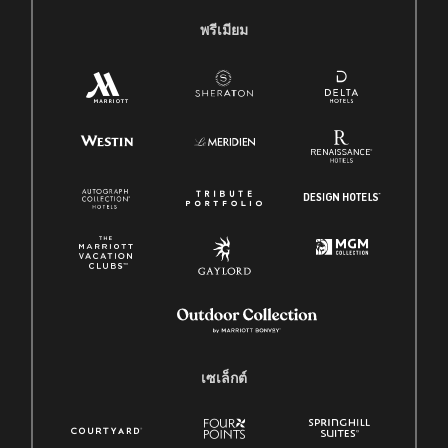
พรีเมียม
เซเล็กต์