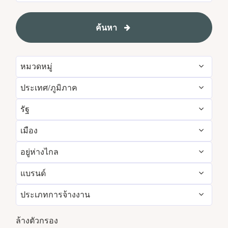
ค้นหา
หมวดหมู่
ประเทศ/ภูมิภาค
Administrative
55
รัฐ
Albania
1
Development & Feasibility
1
เมือง
Aichi
2
Argentina
1
Engineering & Facilities
281
อยู่ห่างไกล
Aberdeen
2
Alabama
5
Armenia
3
Event Management
81
แบรนด์
ใช่
7
Abu Dhabi
32
Albania
1
Aruba
25
Finance & Accounting
171
ประเภทการจ้างงาน
Courtyard by Marriott
788
เลขที่
4836
Agra
5
Alberta
3
Australia
111
Food and Beverage & Culinary
1847
งานพาร์ทไทม์
337
Design Hotels
6
ล้างตัวกรอง
Ahmedabad
10
Andhra Pradesh
11
Austria
13