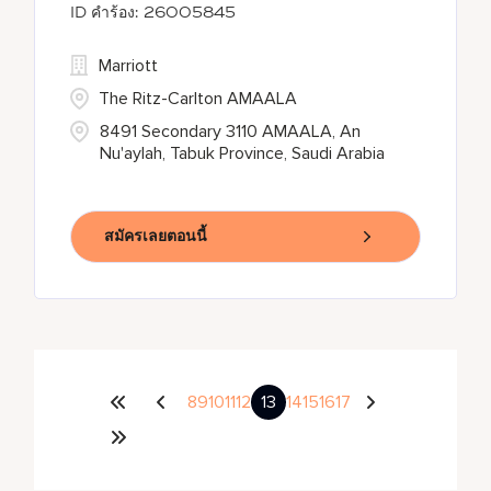
26005845
Marriott
The Ritz-Carlton AMAALA
8491 Secondary 3110 AMAALA, An
Nu'aylah, Tabuk Province, Saudi Arabia
สมัครเลยตอนนี้
8
9
10
11
12
13
14
15
16
17