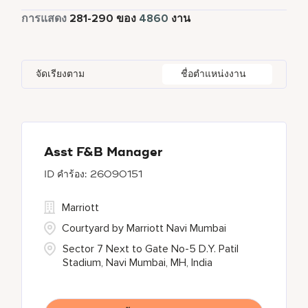
Global Design
1
เต็มเวลา
4382
การแสดง
281
-
290
ของ
4860
งาน
Four Points
281
Al Khobar
2
Anhui
3
Azerbaijan
7
Golf, Fitness, & Entertainment
142
Gaylord Hotels
268
Alajuela
3
Arizona
44
Bahrain
19
Health Care Services
2
จัดเรียงตาม
ชื่อตำแหน่งงาน
JW Marriott
417
Albufeira
11
Aruba
25
Bangladesh
5
Kyo-Ya
1
Allen
1
Austria
13
Marriott Executive Apartments
92
Almaty
4
Asst F&B Manager
26090151
Marriott International, Inc.
34
Marriott
Protea Hotels
55
Courtyard by Marriott Navi Mumbai
Sector 7 Next to Gate No-5 D.Y. Patil
Stadium, Navi Mumbai, MH, India