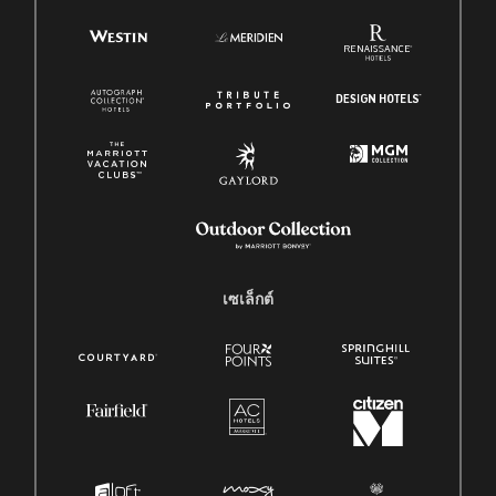
เซเล็กต์