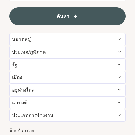
ค้นหา
หมวดหมู่
ประเทศ/ภูมิภาค
Administrative
55
รัฐ
Albania
1
Development & Feasibility
1
เมือง
Aichi
2
Argentina
1
Engineering & Facilities
280
อยู่ห่างไกล
Aberdeen
2
Alabama
5
Armenia
3
Event Management
81
แบรนด์
ใช่
7
Abu Dhabi
31
Albania
1
Aruba
25
Finance & Accounting
171
ประเภทการจ้างงาน
Courtyard by Marriott
792
เลขที่
4853
Agra
5
Alberta
3
Australia
111
Food and Beverage & Culinary
1857
งานพาร์ทไทม์
337
Design Hotels
6
ล้างตัวกรอง
Ahmedabad
10
Andhra Pradesh
12
Austria
13