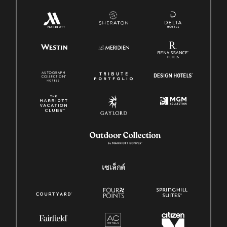
เซเล็กต์