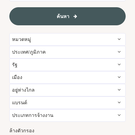
ค้นหา
หมวดหมู่
ประเทศ/ภูมิภาค
Administrative
54
รัฐ
Albania
1
Development & Feasibility
1
เมือง
Aichi
2
Argentina
1
Engineering & Facilities
281
อยู่ห่างไกล
Aberdeen
2
Alabama
5
Armenia
3
Event Management
84
แบรนด์
ใช่
8
Abu Dhabi
30
Albania
1
Aruba
20
Finance & Accounting
164
ประเภทการจ้างงาน
Courtyard by Marriott
793
เลขที่
4803
Agra
6
Alberta
3
Australia
98
Food and Beverage & Culinary
1818
งานพาร์ทไทม์
326
Design Hotels
6
ล้างตัวกรอง
Ahmedabad
8
Andhra Pradesh
12
Austria
11