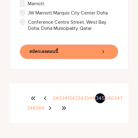
Marriott
JW Marriott Marquis City Center Doha
Conference Centre Street, West Bay,
Doha, Doha Municipality, Qatar
สมัครเลยตอนนี้
340
341
342
343
344
345
346
347
348
349