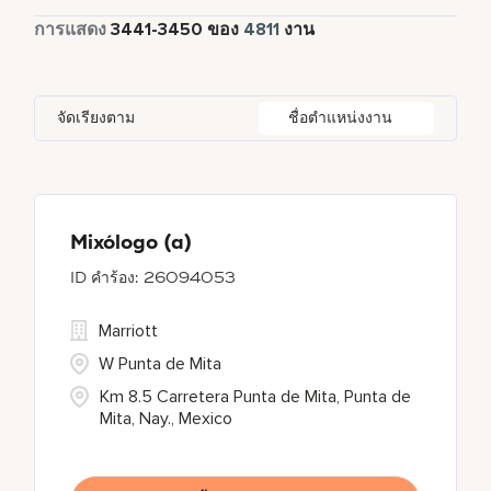
Global Design
1
เต็มเวลา
4347
การแสดง
3441
-
3450
ของ
4811
งาน
Four Points
286
Al Khobar
2
Anhui
3
Azerbaijan
8
Golf, Fitness, & Entertainment
139
Gaylord Hotels
271
Alajuela
3
Arizona
46
Bahrain
20
Health Care Services
2
จัดเรียงตาม
ชื่อตำแหน่งงาน
JW Marriott
411
Albufeira
10
Aruba
20
Bangladesh
5
Kyo-Ya
1
Allen
1
Austria
11
Marriott Executive Apartments
93
Almaty
4
Mixólogo (a)
26094053
Marriott International, Inc.
37
Marriott
Protea Hotels
52
W Punta de Mita
Km 8.5 Carretera Punta de Mita, Punta de
Mita, Nay., Mexico