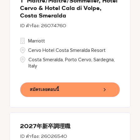
1° Maitre/Maitre/Sommelier, Hotel
Cervo & Hotel Cala di Volpe,
Costa Smeralda
26074760
Marriott
Cervo Hotel Costa Smeralda Resort
Costa Smeralda, Porto Cervo, Sardegna,
Italy
สมัครเลยตอนนี้
2027年新卒調理職
26026540