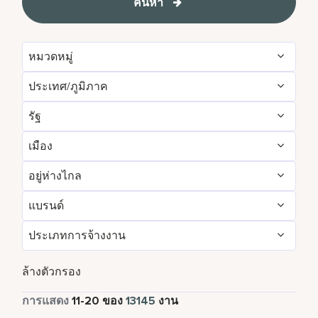
ค้นหา
หมวดหมู่
ประเทศ/ภูมิภาค
Administrative
159
รัฐ
Albania
1
Brand Management
12
เมือง
Agadir
29
Algeria
31
Development & Feasibility
4
อยู่ห่างไกล
Aberdeen
4
Aichi
2
Argentina
7
Engineering & Facilities
756
แบรนด์
ใช่
87
Abu Dhabi
113
Alabama
14
Armenia
5
Event Management
220
ประเภทการจ้างงาน
AC Hotels by Marriott
85
เลขที่
13058
Accra
14
Alajuela
5
Aruba
109
Finance & Accounting
525
งานพาร์ทไทม์
811
Aloft
154
ล้างตัวกรอง
Adelaide
10
Alava
1
Australia
256
Food and Beverage & Culinary
4829
เต็มเวลา
11975
การแสดง
11
-
20
ของ
13145
งาน
Apartments by Marriott Bonvoy
1
Adelphi
2
Albania
1
Austria
47
Global Design
7