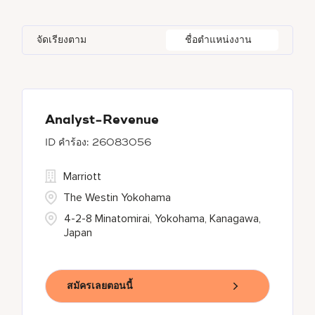
Bulgari Hotels and Resorts
114
Adelphi
2
Alberta
37
Azerbaijan
17
Golf, Fitness, & Entertainment
297
จัดเรียงตาม
ชื่อตำแหน่งงาน
citizenM
6
Agoura Hills
1
Algeria
32
Bahrain
38
City Express by Marriott
1
Agra
7
Alkapuri
8
Corporate
375
Ahmedabad
42
Analyst-Revenue
26083056
Courtyard by Marriott
781
Marriott
Delta Hotels and Resorts
167
The Westin Yokohama
4-2-8 Minatomirai, Yokohama, Kanagawa,
Japan
สมัครเลยตอนนี้