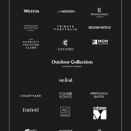
เซเล็กต์