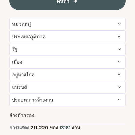
ค้นหา
หมวดหมู่
ประเทศ/ภูมิภาค
Administrative
151
รัฐ
Albania
1
Brand Management
12
เมือง
Agadir
29
Algeria
32
Development & Feasibility
4
อยู่ห่างไกล
Aberdeen
3
Aichi
2
Argentina
7
Engineering & Facilities
748
แบรนด์
ใช่
78
Abu Dhabi
119
Alabama
15
Armenia
5
Event Management
221
ประเภทการจ้างงาน
AC Hotels by Marriott
83
เลขที่
13103
Accra
14
Alajuela
6
Aruba
111
Finance & Accounting
524
งานพาร์ทไทม์
824
Aloft
158
ล้างตัวกรอง
Addis Ababa
4
Alava
1
Australia
261
Food and Beverage & Culinary
4861
เต็มเวลา
12001
การแสดง
211
-
220
ของ
13181
งาน
Autograph Collection
318
Adelaide
10
Albania
1
Austria
46
Global Design
7