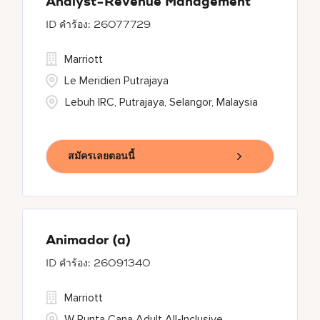
Analyst-Revenue Management
26077729
Marriott
Le Meridien Putrajaya
Lebuh IRC, Putrajaya, Selangor, Malaysia
สมัครเลยตอนนี้
Animador (a)
26091340
Marriott
W Punta Cana Adult All-Inclusive