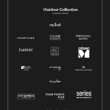
เซเล็กต์
میان‌رده