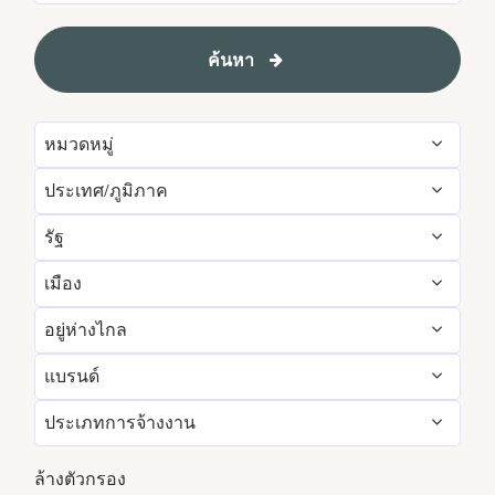
ค้นหา
หมวดหมู่
ประเทศ/ภูมิภาค
Administrative
158
รัฐ
Albania
1
Brand Management
12
เมือง
Agadir
29
Algeria
31
Development & Feasibility
4
อยู่ห่างไกล
Aberdeen
4
Aichi
2
Argentina
7
Engineering & Facilities
796
แบรนด์
ใช่
83
Abu Dhabi
114
Alabama
26
Armenia
5
Event Management
263
ประเภทการจ้างงาน
AC Hotels by Marriott
161
เลขที่
13734
Accra
14
Alajuela
5
Aruba
111
Finance & Accounting
541
งานพาร์ทไทม์
865
Aloft
151
ล้างตัวกรอง
Adelaide
10
Alava
2
Australia
260