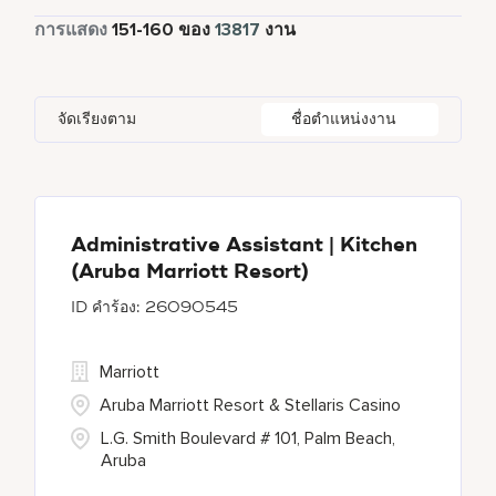
Food and Beverage & Culinary
5029
เต็มเวลา
12596
การแสดง
151
-
160
ของ
13817
งาน
Apartments by Marriott Bonvoy
1
Adelphi
2
Albania
1
Austria
47
Global Design
5
Autograph Collection
360
Agoura Hills
1
Alberta
61
Azerbaijan
17
Golf, Fitness, & Entertainment
315
จัดเรียงตาม
ชื่อตำแหน่งงาน
Bulgari Hotels and Resorts
112
Agra
9
Algeria
31
Bahrain
37
citizenM
4
Ahmedabad
43
Alkapuri
7
City Express by Marriott
1
Ajman
4
Administrative Assistant | Kitchen
(Aruba Marriott Resort)
Corporate
375
26090545
Courtyard by Marriott
785
Marriott
Aruba Marriott Resort & Stellaris Casino
L.G. Smith Boulevard # 101, Palm Beach,
Aruba