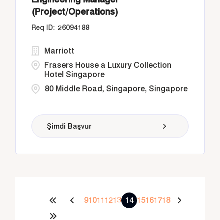
(Project/Operations)
26094188
Marriott
Frasers House a Luxury Collection
Hotel Singapore
80 Middle Road, Singapore, Singapore
Şimdi Başvur
9
10
11
12
13
14
15
16
17
18