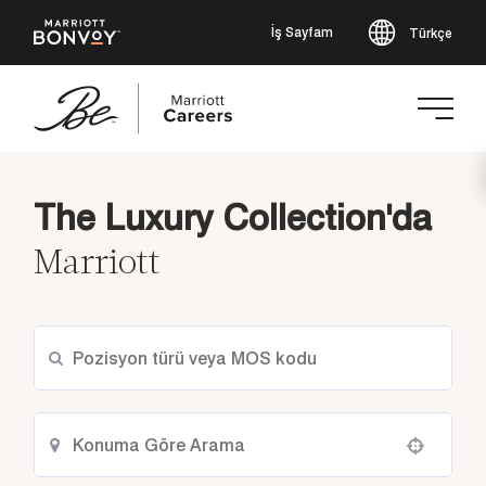
İş Sayfam
Türkçe
Ana
içeriğe
The Luxury Collection'da
geç
Marriott
Use your location