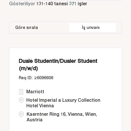
Part Time
10
Gösteriliyor
131
-
140
tanesi
371
işler
Bangkok
25
Bangkok
14
Italy
42
Housekeeping & Laundry
30
Buenos Aires
2
Buenos Aires
2
Jordan
16
Human Resources
7
Göre sırala
İş unvanı
Diriyah, Riyadh
2
California
21
Mexico
17
Doha
25
East Java
11
Duale Studentin/Dualer Student
Dubai
13
(m/w/d)
26096606
Marriott
Hotel Imperial a Luxury Collection
Hotel Vienna
Kaerntner Ring 16, Vienna, Wien,
Austria