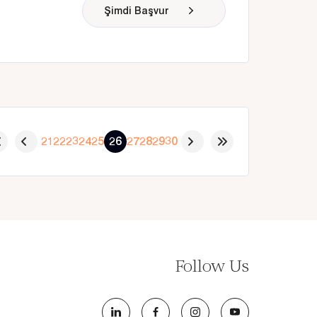
Şimdi Başvur
21
22
23
24
25
26
27
28
29
30
Follow Us