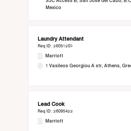
SJC Access B, San Jose del Cabo, B.C
Mexico
Laundry Attendant
26051203
Marriott
1 Vasileos Georgiou A str, Athens, Gr
Lead Cook
26095422
Marriott