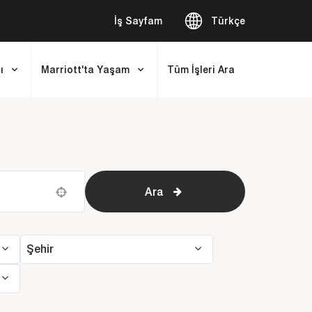
İş Sayfam
Türkçe
ı
Marriott'ta Yaşam
Tüm İşleri Ara
Ara
Use your location
Şehir