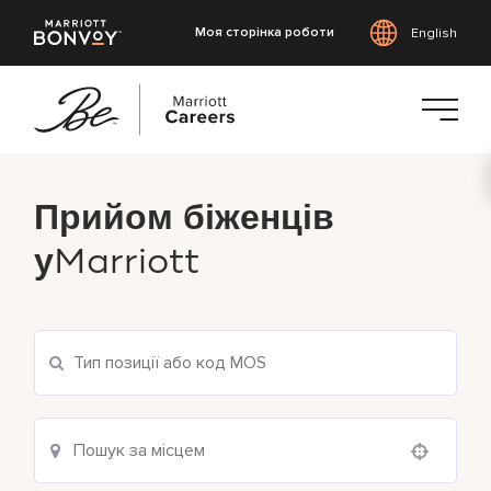
Моя сторінка роботи
English
Перейти
до
Прийом біженців
основного
контенту
у
Marriott
Use your location