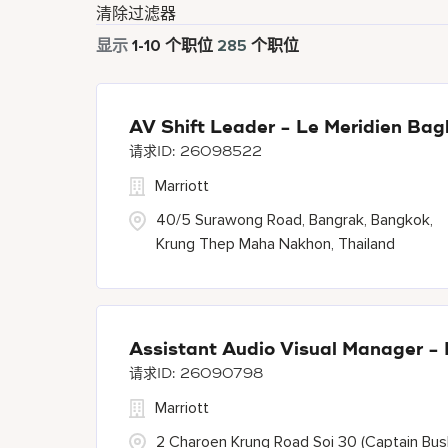
清除过滤器
显示
1
-
10
个职位
285
个职位
AV Shift Leader - Le Meridien Bag
26098522
Marriott
40/5 Surawong Road, Bangrak, Bangkok,
Krung Thep Maha Nakhon, Thailand
Assistant Audio Visual Manager -
26090798
Marriott
2 Charoen Krung Road Soi 30 (Captain Bus