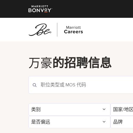
跳
转
到
万豪
的招聘信息
主
要
内
容
类别
国家/地
是否偏远
品牌