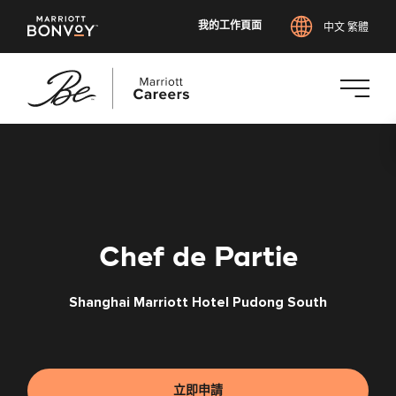
我的工作頁面
中文 繁體
跳
至
主
要
內
容
Chef de Partie
Shanghai Marriott Hotel Pudong South
立即申請