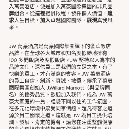
入萬豪酒店，便是加入萬豪國際集團的非凡品
牌組合。從
這裡
揚帆啟程，發揮個人價值，
追
求
人生目標，
加入
卓越國際團隊，
展現
真我風
采。
JW 萬豪酒店是萬豪國際集團旗下的奢華飯店
品牌，在全球各大城市和知名度假勝地擁有
100 多間飯店及度假飯店。JW 堅持以人為本的
品牌文化，深信員工是我們的立足之本，有了
快樂的員工，才有滿意的賓客。JW 萬豪酒店
的員工自信、創新、真誠、敏悟，傳承了萬豪
國際集團創始人 J.Willard Marriott（與品牌同
名）的優秀品質。歡迎加入我們，成為 JW 萬
豪大家庭的一員，體驗不同以往的工作氛圍，
在多元化環境中感受同事情誼。超凡待客之道
源於員工關懷之道。這就是 JW 為員工提供培
訓、發展、肯定的機會，讓您在注重整體健康