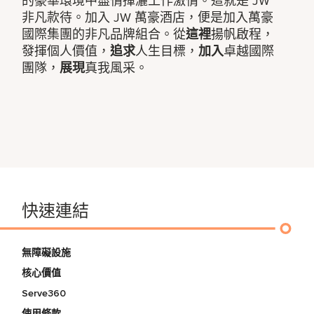
的豪華環境中盡情揮灑工作激情。這就是 JW
非凡款待。加入 JW 萬豪酒店，便是加入萬豪
國際集團的非凡品牌組合。從
這裡
揚帆啟程，
發揮個人價值，
追求
人生目標，
加入
卓越國際
團隊，
展現
真我風采。
快速連結
無障礙設施
核心價值
Serve360
使用條款