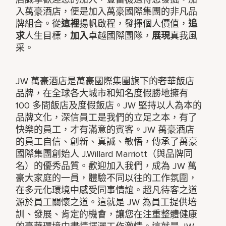
入萬豪酒店，便是加入萬豪國際集團的非凡品
牌組合。從
這裡
揚帆啟程，發揮個人價值，
追
求
人生目標，
加入
卓越國際團隊，
展現
真我風
采。
JW 萬豪酒店是萬豪國際集團旗下的奢華飯店
品牌，在全球各大城市和知名度假勝地擁有
100 多間飯店及度假飯店。JW 堅持以人為本的
品牌文化，深信員工是我們的立足之本，有了
快樂的員工，才有滿意的賓客。JW 萬豪酒店
的員工自信、創新、真誠、敏悟，傳承了萬豪
國際集團創始人 J.Willard Marriott（與品牌同
名）的優秀品質。歡迎加入我們，成為 JW 萬
豪大家庭的一員，體驗不同以往的工作氛圍，
在多元化環境中感受同事情誼。超凡待客之道
源於員工關懷之道。這就是 JW 為員工提供培
訓、發展、肯定的機會，讓您在注重整體健康