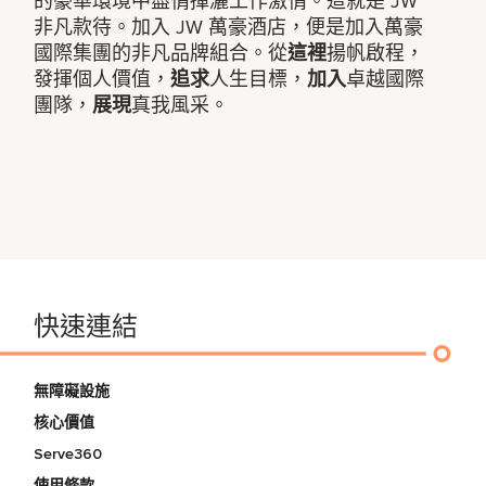
的豪華環境中盡情揮灑工作激情。這就是 JW
非凡款待。加入 JW 萬豪酒店，便是加入萬豪
國際集團的非凡品牌組合。從
這裡
揚帆啟程，
發揮個人價值，
追求
人生目標，
加入
卓越國際
團隊，
展現
真我風采。
快速連結
無障礙設施
核心價值
Serve360
使用條款