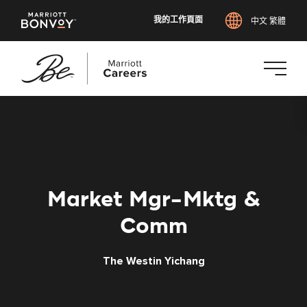
我的工作頁面
中文 繁體
跳
至
主
要
內
容
Market Mgr-Mktg &
Comm
The Westin Yichang