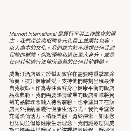
Marriott International 是履行平等工作機會的僱
主。我們深信應招聘多元化員工並秉持包容、
以人為本的文化。我們致力於不歧視任何受到
保障的群體，例如殘障和退伍軍人身分，或是
任何其他適行法律所涵蓋的任何其他群體。
威斯汀酒店致力於幫助賓客在需要時重掌旅途
節奏，提升健康感受，支持他們時刻呈現最佳
自我狀態。作為專注賓客身心健康平衡的飯店
品牌典範，我們需要熱情敬業的飯店團隊將獨
到的品牌理念融入待客體驗，也希望員工在飯
店內外接納並踐行健康生活方式。我們希望您
充滿熱情活力、積極樂觀、勇於探索，如果您
也認同並倡導健康生活理念，我們誠邀您與威
斯汀攜手共謀發展。從
這裡
揚帆啟程，發揮個