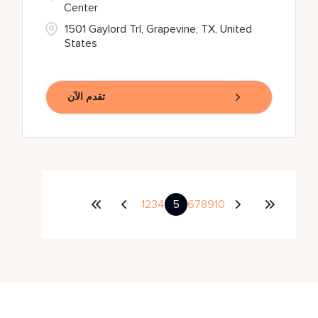
Center
1501 Gaylord Trl, Grapevine, TX, United
States
تقدم الآن
1
2
3
4
5
6
7
8
9
10