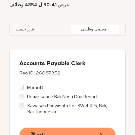
4378
دوام كامل
عرض
41
-
50
ل
4854
وظائف
Four Points
285
Al Khobar
2
Anhui
3
Azerbaijan
7
Golf, Fitness, & Entertainment
143
Gaylord Hotels
268
Alajuela
3
Arizona
44
Bahrain
18
Health Care Services
2
مسمى وظيفي
فرز حسب
JW Marriott
417
Albufeira
11
Aruba
25
Bangladesh
5
Kyo-Ya
1
Allen
1
Austria
13
Marriott Executive Apartments
93
Almaty
4
Accounts Payable Clerk
26087352
Marriott International, Inc.
34
Marriott
Protea Hotels
57
Renaissance Bali Nusa Dua Resort
Kawasan Pariwisata Lot SW 4 & 5, Bali,
Bali, Indonesia
تقدم الآن