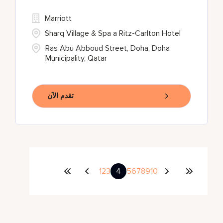
Marriott
Sharq Village & Spa a Ritz-Carlton Hotel
Ras Abu Abboud Street, Doha, Doha
Municipality, Qatar
تقدم الآن
1
2
3
4
5
6
7
8
9
10