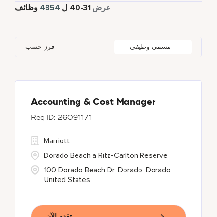
4378
دوام كامل
عرض
31
-
40
ل
4854
وظائف
Four Points
285
Al Khobar
2
Anhui
3
Azerbaijan
7
Golf, Fitness, & Entertainment
143
Gaylord Hotels
268
Alajuela
3
Arizona
44
Bahrain
18
Health Care Services
2
مسمى وظيفي
فرز حسب
JW Marriott
417
Albufeira
11
Aruba
25
Bangladesh
5
Kyo-Ya
1
Allen
1
Austria
13
Marriott Executive Apartments
93
Almaty
4
Accounting & Cost Manager
26091171
Marriott International, Inc.
34
Marriott
Protea Hotels
57
Dorado Beach a Ritz-Carlton Reserve
100 Dorado Beach Dr, Dorado, Dorado,
United States
تقدم الآن