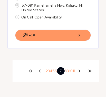
57-091 Kamehameha Hwy, Kahuku, HI,
United States
On Call, Open Availability
تقدم الآن
2
3
4
5
6
7
8
9
10
11