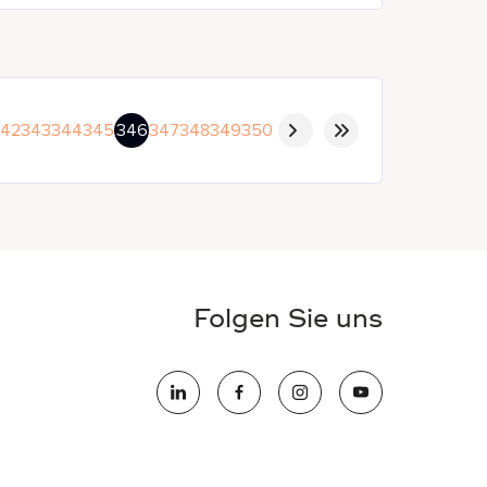
342
343
344
345
346
347
348
349
350
Folgen Sie uns