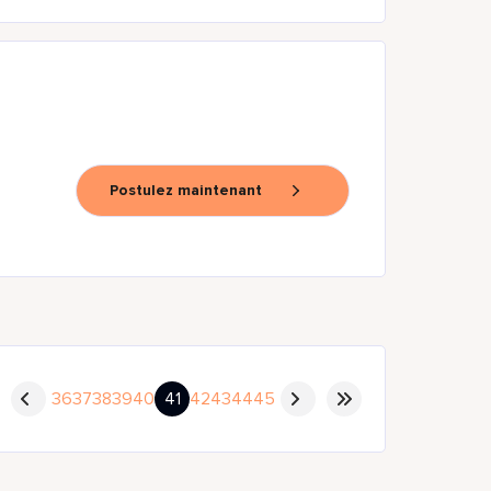
Postulez maintenant
36
37
38
39
40
41
42
43
44
45