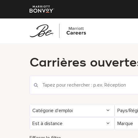
Accéder
au
Carrières ouverte
contenu
principal
Rechercher les offres d'emploi actuelles
Catégorie d'emploi
Pays/Rég
Est à distance
Marque