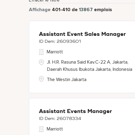
Effacer le filtre
Affichage
401
-
410
de
13867
emplois
Assistant Event Sales Manager
26093601
Marriott
Jl. H.R. Rasuna Said Kav.C-22 A, Jakarta,
Daerah Khusus Ibukota Jakarta, Indonesia
The Westin Jakarta
Assistant Events Manager
26078334
Marriott