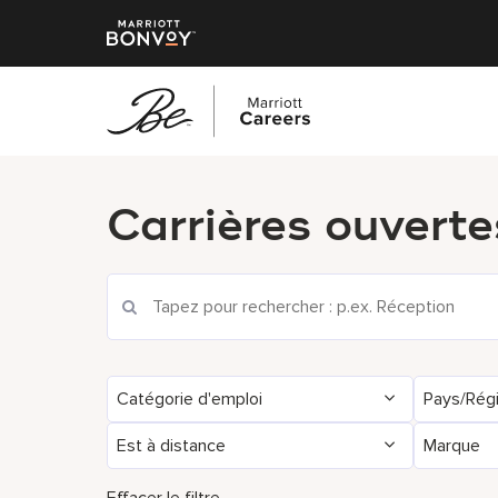
Accéder
au
Carrières ouverte
contenu
principal
Rechercher les offres d'emploi actuelles
Catégorie d'emploi
Pays/Rég
Est à distance
Marque