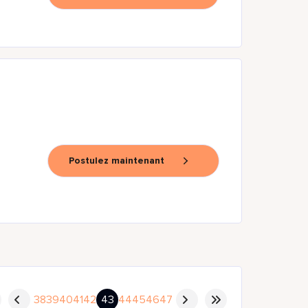
Postulez maintenant
38
39
40
41
42
43
44
45
46
47