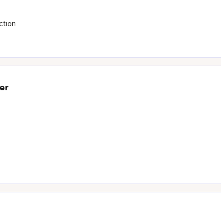
ction
er