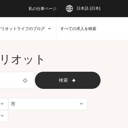
日本語 (日本)
私の仕事ページ
マリオットライフのブログ
すべての求人を検索
リオット
検索
Use your location
市