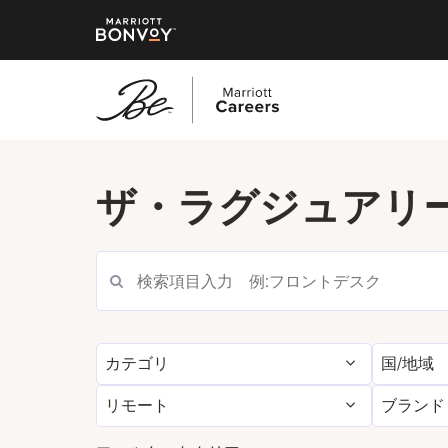
メ
イ
ザ・ラグジュアリ
ン
コ
ン
テ
ン
ツ
へ
カテゴリ
国/地域
ス
キ
リモート
ブランド
ッ
プ