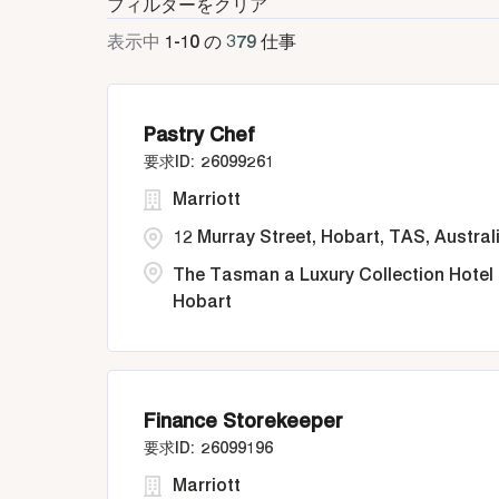
フィルターをクリア
表示中
1
-
10
の
379
仕事
Pastry Chef
26099261
Marriott
12 Murray Street, Hobart, TAS, Austral
The Tasman a Luxury Collection Hotel
Hobart
Finance Storekeeper
26099196
Marriott