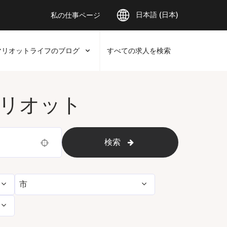
日本語 (日本)
私の仕事ページ
マリオットライフのブログ
すべての求人を検索
リオット
検索
Use your location
市