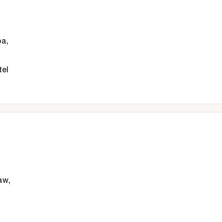
ba,
tel
aw,