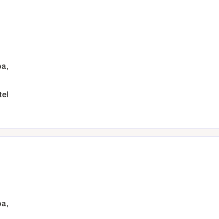
ba,
tel
ba,