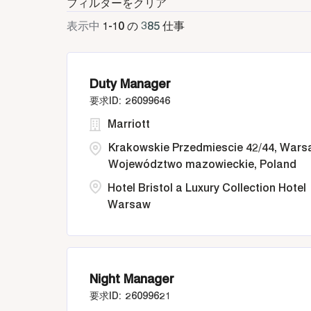
フィルターをクリア
表示中
1
-
10
の
385
仕事
Duty Manager
26099646
Marriott
Krakowskie Przedmiescie 42/44, Wars
Województwo mazowieckie, Poland
Hotel Bristol a Luxury Collection Hotel
Warsaw
Night Manager
26099621