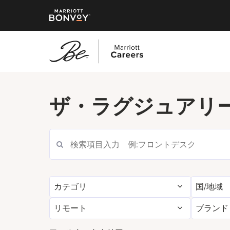
メ
イ
ザ・ラグジュアリ
ン
コ
ン
テ
ン
ツ
へ
カテゴリ
国/地域
ス
キ
リモート
ブランド
ッ
プ