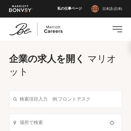
私の仕事ページ
日本語 (日本)
メ
イ
企業の求人を開く
マリオ
ン
コ
ット
ン
テ
ン
ツ
へ
ス
キ
ッ
Use your location
プ