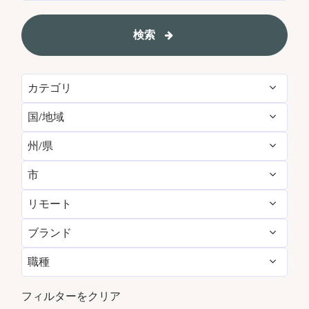
検索
カテゴリ
国/地域
Administrative
17
州/県
Australia
3
Brand Management
11
市
Arizona
1
Canada
3
Development & Feasibility
3
リモート
Annapolis Junction
1
Bangkok
4
China
26
Engineering & Facilities
7
ブランド
いいえ
216
Atlanta
1
Beijing
4
France
1
Event Management
5
職種
Corporate
289
はい
73
Bangkok
4
California
2
Germany
1
Finance & Accounting
32
パートタイム
5
フィルターをクリア
Beijing
4
Cork
5
India
19
Food and Beverage & Culinary
3