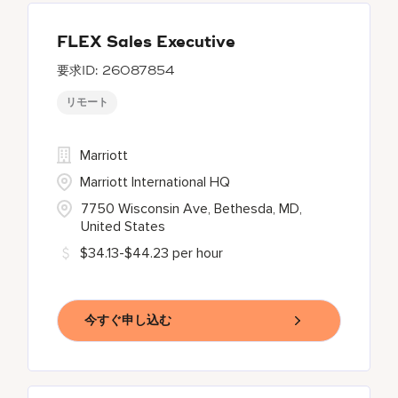
FLEX Sales Executive
26087854
リモート
Marriott
Marriott International HQ
7750 Wisconsin Ave, Bethesda, MD,
United States
$34.13-$44.23 per hour
今すぐ申し込む