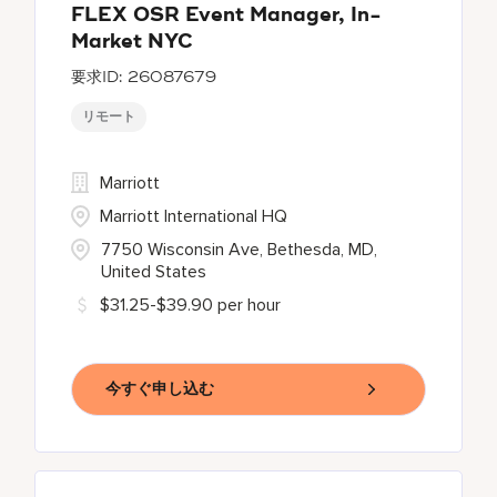
FLEX OSR Event Manager, In-
Market NYC
26087679
リモート
Marriott
Marriott International HQ
7750 Wisconsin Ave, Bethesda, MD,
United States
$31.25-$39.90 per hour
今すぐ申し込む