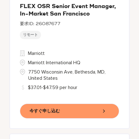
FLEX OSR Senior Event Manager,
In-Market San Francisco
26087677
リモート
Marriott
Marriott International HQ
7750 Wisconsin Ave, Bethesda, MD,
United States
$37.01-$47.59 per hour
今すぐ申し込む