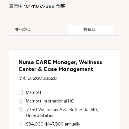
フルタイム
284
表示中
101
-
110
の
289
仕事
Bengaluru
2
Daerah Khusus Ibukota Jakarta
3
Indonesia
3
Global Design
6
Bethesda
140
Florida
2
Ireland
5
Human Resources
28
並べ替え
投稿日
Blue Ash
1
Georgia
1
Japan
2
Bonita Springs
1
Haryana
6
Chantilly
1
Nurse CARE Manager, Wellness
Center & Case Management
26088528
Marriott
Marriott International HQ
7750 Wisconsin Ave, Bethesda, MD,
United States
$84,000-$147,500 annually