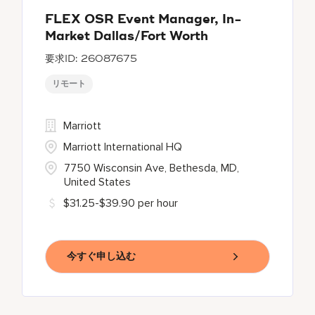
FLEX OSR Event Manager, In-
Market Dallas/Fort Worth
26087675
リモート
Marriott
Marriott International HQ
7750 Wisconsin Ave, Bethesda, MD,
United States
$31.25-$39.90 per hour
今すぐ申し込む