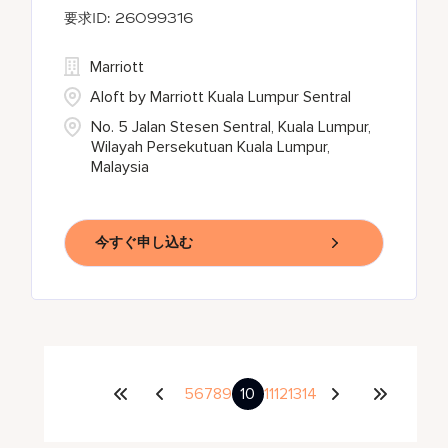
26099316
Marriott
Aloft by Marriott Kuala Lumpur Sentral
No. 5 Jalan Stesen Sentral, Kuala Lumpur,
Wilayah Persekutuan Kuala Lumpur,
Malaysia
今すぐ申し込む
5
6
7
8
9
10
11
12
13
14