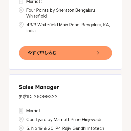
Marriott
Four Points by Sheraton Bengaluru
Whitefield
43/3 Whitefield Main Road, Bengaluru, KA,
India
今すぐ申し込む
Sales Manager
26099322
Marriott
Courtyard by Marriott Pune Hinjewadi
S. No 19 & 20, P4 Rajiv Gandhi Infotech