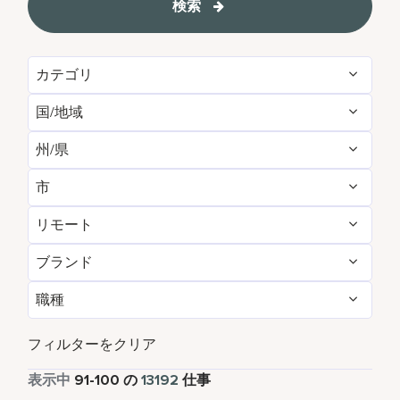
検索
カテゴリ
国/地域
Administrative
160
州/県
Albania
1
Brand Management
12
市
Agadir
29
Algeria
31
Development & Feasibility
4
リモート
Aberdeen
4
Aichi
2
Argentina
7
Engineering & Facilities
757
ブランド
いいえ
13105
Abu Dhabi
114
Alabama
14
Armenia
5
Event Management
221
職種
AC Hotels by Marriott
87
はい
87
Accra
14
Alajuela
5
Aruba
109
Finance & Accounting
526
パートタイム
814
Aloft
155
フィルターをクリア
Adelaide
10
Alava
1
Australia
259
Food and Beverage & Culinary
4848
フルタイム
12019
表示中
91
-
100
の
13192
仕事
Apartments by Marriott Bonvoy
1
Adelphi
2
Albania
1
Austria
47