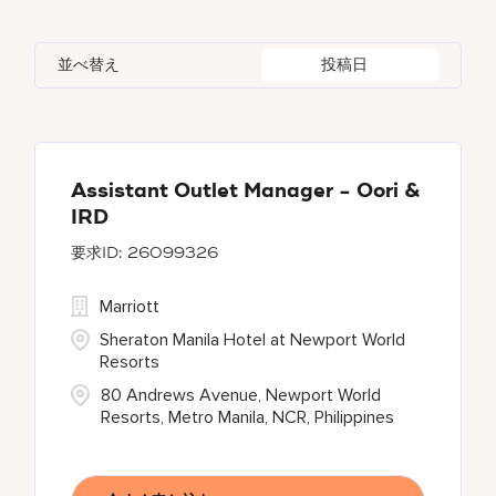
Global Design
7
Autograph Collection
314
Agoura Hills
1
Alberta
38
Azerbaijan
17
Golf, Fitness, & Entertainment
311
並べ替え
投稿日
Bulgari Hotels and Resorts
114
Agra
9
Algeria
31
Bahrain
37
citizenM
5
Ahmedabad
42
Alkapuri
7
City Express by Marriott
1
Ajman
5
Assistant Outlet Manager - Oori &
IRD
Corporate
381
26099326
Courtyard by Marriott
789
Marriott
Sheraton Manila Hotel at Newport World
Resorts
80 Andrews Avenue, Newport World
Resorts, Metro Manila, NCR, Philippines