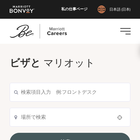
私の仕事ページ
日本語 (日本)
メ
イ
ビザと
マリオット
ン
コ
ン
テ
ン
ツ
へ
ス
Use your location
キ
ッ
プ