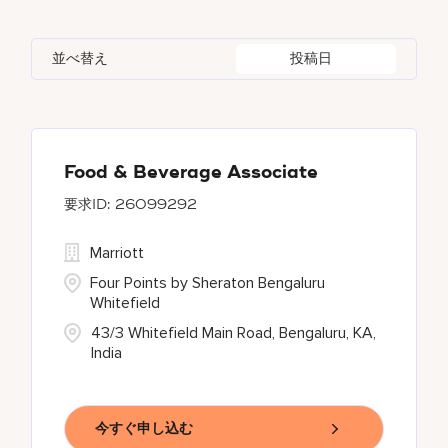
Global Design
7
Autograph Collection
313
Adelphi
2
Alberta
38
Azerbaijan
17
Golf, Fitness, & Entertainment
309
並べ替え
投稿日
Bulgari Hotels and Resorts
114
Agoura Hills
1
Algeria
31
Bahrain
37
citizenM
5
Agra
9
Alkapuri
7
City Express by Marriott
1
Ahmedabad
44
Food & Beverage Associate
26099292
Corporate
385
Marriott
Courtyard by Marriott
786
Four Points by Sheraton Bengaluru
Whitefield
43/3 Whitefield Main Road, Bengaluru, KA,
India
今すぐ申し込む