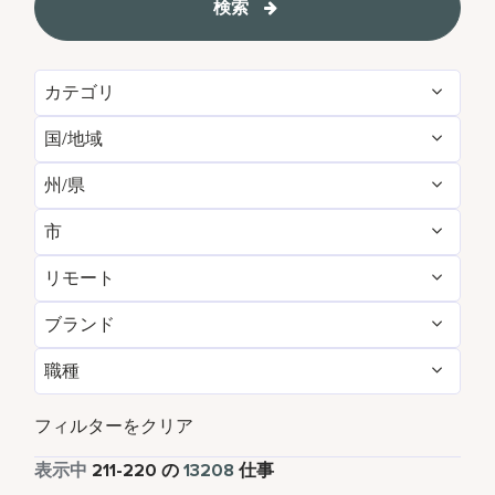
検索
カテゴリ
国/地域
Administrative
162
州/県
Albania
1
Brand Management
12
市
Agadir
29
Algeria
31
Development & Feasibility
4
リモート
Aberdeen
3
Aichi
2
Argentina
7
Engineering & Facilities
760
ブランド
いいえ
13121
Abu Dhabi
119
Alabama
14
Armenia
5
Event Management
219
職種
AC Hotels by Marriott
86
はい
87
Accra
14
Alajuela
5
Aruba
109
Finance & Accounting
527
パートタイム
814
Aloft
158
フィルターをクリア
Addis Ababa
4
Alava
1
Australia
260
Food and Beverage & Culinary
4847
フルタイム
12036
表示中
211
-
220
の
13208
仕事
Apartments by Marriott Bonvoy
1
Adelaide
10
Albania
1
Austria
47