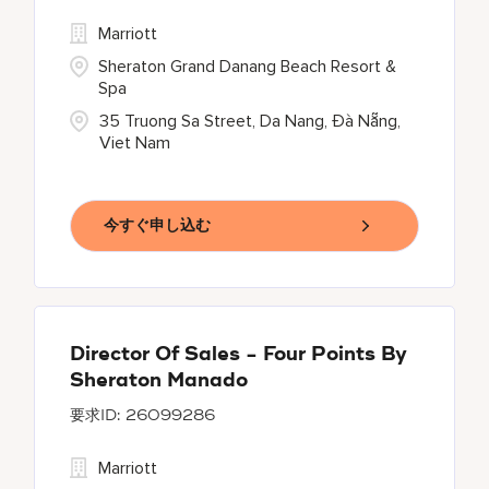
Marriott
Sheraton Grand Danang Beach Resort &
Spa
35 Truong Sa Street, Da Nang, Đà Nẵng,
Viet Nam
今すぐ申し込む
Director Of Sales - Four Points By
Sheraton Manado
26099286
Marriott