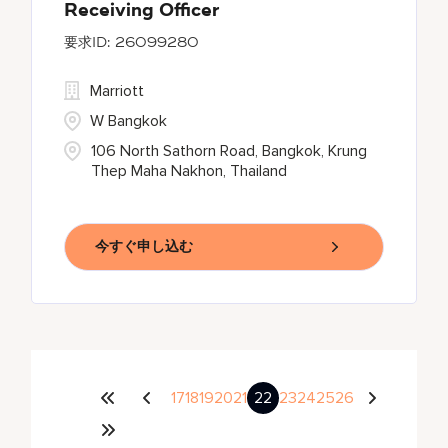
Receiving Officer
26099280
Marriott
W Bangkok
106 North Sathorn Road, Bangkok, Krung
Thep Maha Nakhon, Thailand
今すぐ申し込む
17
18
19
20
21
22
23
24
25
26