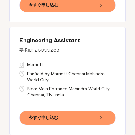
今すぐ申し込む
Engineering Assistant
26099283
Marriott
Fairfield by Marriott Chennai Mahindra
World City
Near Main Entrance Mahindra World City,
Chennai, TN, India
今すぐ申し込む