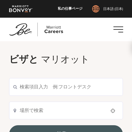
私の仕事ページ
日本語 (日本)
メ
イ
ビザと
マリオット
ン
コ
ン
テ
ン
ツ
へ
ス
Use your location
キ
ッ
プ