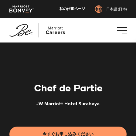
私の仕事ページ
日本語 (日本)
メ
イ
ン
コ
ン
テ
Chef de Partie
ン
ツ
JW Marriott Hotel Surabaya
へ
ス
キ
ッ
プ
今すぐお申し込みください