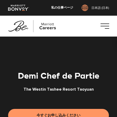
私の仕事ページ
日本語 (日本)
メ
イ
ン
コ
ン
テ
Demi Chef de Partie
ン
ツ
The Westin Tashee Resort Taoyuan
へ
ス
キ
ッ
プ
今すぐお申し込みください