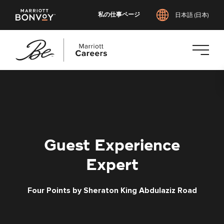
私の仕事ページ
日本語 (日本)
メ
イ
ン
コ
ン
テ
Guest Experience
ン
ツ
Expert
へ
ス
Four Points by Sheraton King Abdulaziz Road
キ
ッ
プ