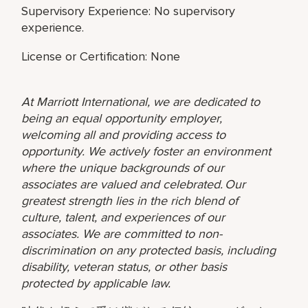
Supervisory Experience: No supervisory
experience.
License or Certification: None
At Marriott International, we are dedicated to
being an equal opportunity employer,
welcoming all and providing access to
opportunity. We actively foster an environment
where the unique backgrounds of our
associates are valued and celebrated. Our
greatest strength lies in the rich blend of
culture, talent, and experiences of our
associates. We are committed to non-
discrimination on any protected basis, including
disability, veteran status, or other basis
protected by applicable law.