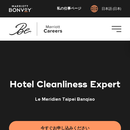
私の仕事ページ
日本語 (日本)
メ
イ
ン
コ
ン
テ
Hotel Cleanliness Expert
ン
ツ
Le Meridien Taipei Banqiao
へ
ス
キ
ッ
プ
今すぐお申し込みください