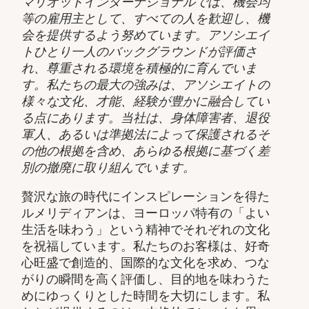
マリオットインターナショナルでは、機会均
等の雇用主として、すべての人を歓迎し、機
会を提供するよう努めています。アソシエイ
トひとり一人のバックグラウンドが評価さ
れ、尊重される環境を積極的に育んでいま
す。私たちの最大の強みは、アソシエイトの
様々な文化、才能、経験が豊かに融合してい
る点にあります。当社は、身体障害者、退役
軍人、あるいは準拠法によって保護されるそ
の他の根拠を含め、あらゆる根拠に基づく差
別の撤廃に取り組んでいます。
贅沢な旅の時代にインスピレーションを得た
ルメリディアンは、ヨーロッパ特有の「よい
生活を味わう」という精神でそれぞれの文化
を祝福しています。私たちのお客様は、好奇
心旺盛で創造的、国際的な文化を求め、つな
がりの瞬間を高く評価し、目的地を味わうた
めにゆっくりとした時間を大切にします。私