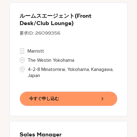
ルームスエージェント(Front
Desk/Club Lounge)
26099356
Marriott
The Westin Yokohama
4-2-8 Minatomirai, Yokohama, Kanagawa,
Japan
今すぐ申し込む
Sales Manager