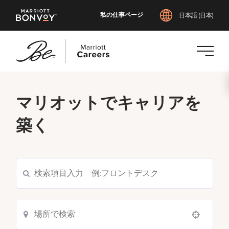
私の仕事ページ
日本語 (日本)
メ
イ
マリオットでキャリアを
ン
コ
築く
ン
テ
ン
ツ
現在の求人を検索
へ
ス
キ
ッ
Use your location
プ