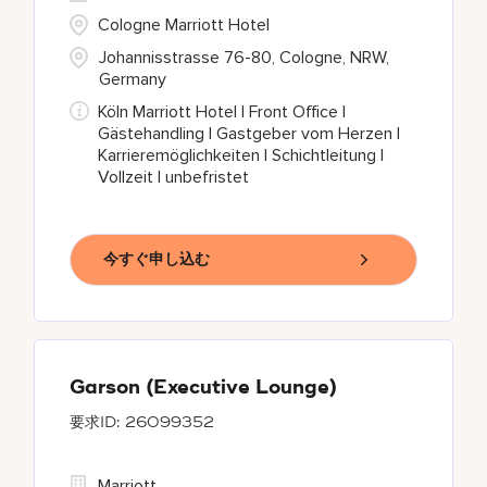
Cologne Marriott Hotel
Johannisstrasse 76-80, Cologne, NRW,
Germany
Köln Marriott Hotel I Front Office I
Gästehandling I Gastgeber vom Herzen I
Karrieremöglichkeiten I Schichtleitung I
Vollzeit I unbefristet
今すぐ申し込む
Garson (Executive Lounge)
26099352
Marriott