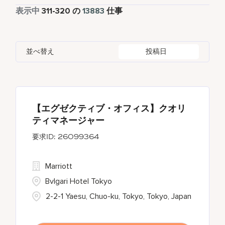
フルタイム
12642
表示中
311
-
320
の
13883
仕事
Apartments by Marriott Bonvoy
1
Adelaide
10
Albania
1
Austria
46
Global Design
7
Autograph Collection
360
Adelphi
2
Alberta
61
Azerbaijan
17
Golf, Fitness, & Entertainment
303
並べ替え
投稿日
Bulgari Hotels and Resorts
114
Agoura Hills
1
Algeria
31
Bahrain
38
citizenM
6
Agra
7
Alkapuri
7
City Express by Marriott
1
Ahmedabad
42
【エグゼクティブ・オフィス】クオリ
ティマネージャー
Corporate
375
26099364
Courtyard by Marriott
787
Marriott
Bvlgari Hotel Tokyo
2-2-1 Yaesu, Chuo-ku, Tokyo, Tokyo, Japan