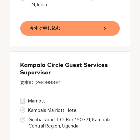
TN, India
今すぐ申し込む
Kampala Circle Guest Services
Supervisor
26099361
Marriott
Kampala Marriott Hotel
Ggaba Road, P.O. Box 190771, Kampala,
Central Region, Uganda