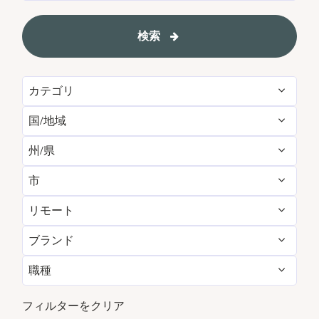
検索
カテゴリ
国/地域
Administrative
155
州/県
Albania
1
Brand Management
12
市
Agadir
29
Algeria
31
Development & Feasibility
4
リモート
Aberdeen
3
Aichi
2
Argentina
7
Engineering & Facilities
786
ブランド
いいえ
13805
Abu Dhabi
119
Alabama
26
Armenia
5
Event Management
264
職種
AC Hotels by Marriott
154
はい
78
Accra
14
Alajuela
6
Aruba
111
Finance & Accounting
535
パートタイム
885
Aloft
174
フィルターをクリア
Addis Ababa
4
Alava
1
Australia
260
Food and Beverage & Culinary
5087