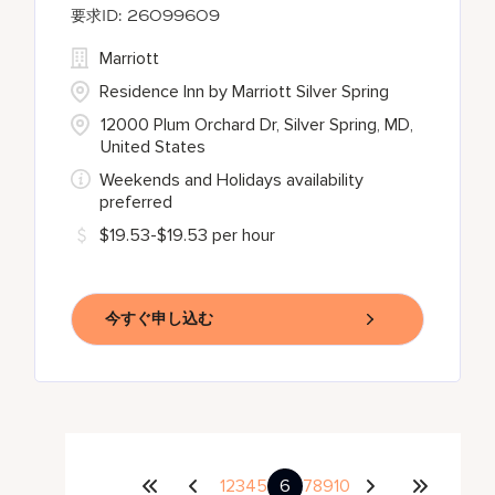
26099609
Marriott
Residence Inn by Marriott Silver Spring
12000 Plum Orchard Dr, Silver Spring, MD,
United States
Weekends and Holidays availability
preferred
$19.53-$19.53 per hour
今すぐ申し込む
1
2
3
4
5
6
7
8
9
10