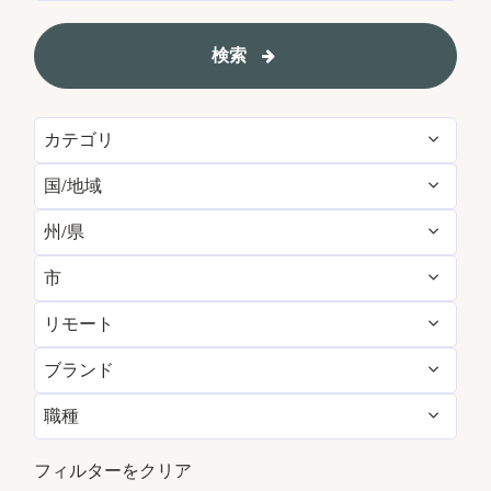
検索
カテゴリ
国/地域
Administrative
157
州/県
Albania
1
Brand Management
12
市
Agadir
29
Algeria
31
Development & Feasibility
4
リモート
Aberdeen
3
Aichi
2
Argentina
7
Engineering & Facilities
790
ブランド
いいえ
13812
Abu Dhabi
120
Alabama
26
Armenia
5
Event Management
261
職種
AC Hotels by Marriott
155
はい
78
Accra
14
Alajuela
6
Aruba
110
Finance & Accounting
535
パートタイム
884
Aloft
177
フィルターをクリア
Addis Ababa
4
Alava
1
Australia
260
Food and Beverage & Culinary
5080