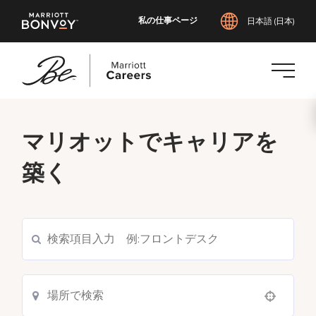
私の仕事ページ
日本語 (日本)
メ
イ
マリオットでキャリアを
ン
コ
築く
ン
テ
ン
ツ
現在の求人を検索
へ
ス
キ
ッ
Use your location
プ