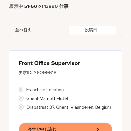
フルタイム
12650
表示中
51
-
60
の
13890
仕事
Apartments by Marriott Bonvoy
1
Adelaide
10
Albania
1
Austria
46
Global Design
7
Autograph Collection
360
Adelphi
2
Alberta
61
Azerbaijan
17
Golf, Fitness, & Entertainment
307
並べ替え
投稿日
Bulgari Hotels and Resorts
114
Agoura Hills
1
Algeria
31
Bahrain
37
citizenM
6
Agra
8
Alkapuri
7
City Express by Marriott
1
Ahmedabad
44
Front Office Supervisor
26099618
Corporate
375
Courtyard by Marriott
783
Franchise Location
Ghent Marriott Hotel
Drabstraat 37, Ghent, Vlaanderen, Belgium
今すぐ申し込む