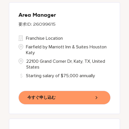
Area Manager
26099615
Franchise Location
Fairfield by Marriott Inn & Suites Houston
Katy
22100 Grand Corner Dr, Katy, TX, United
States
Starting salary of $75,000 annually
今すぐ申し込む